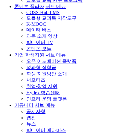
글로벌 교육∙연구 프로그램
콘텐츠 플라자
서브 메뉴
COSS-Hub LMS
모듈형 교과목 저작도구
K-MOOC
데이터 버스
과목 소개 영상
빅데이터 TV
콘텐츠 모듈
기업∙학생지원
서브 메뉴
오픈 이노베이션 플랫폼
성과형 장학금
학생 지원방안 소개
서포터즈
취업∙창업 지원
Hyflex 학습센터
인프라 운영 플랫폼
커뮤니티
서브 메뉴
공지사항
웹진
뉴스
빅데이터 메타버스