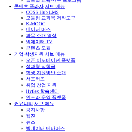
글로벌 교육∙연구 프로그램
콘텐츠 플라자
서브 메뉴
COSS-Hub LMS
모듈형 교과목 저작도구
K-MOOC
데이터 버스
과목 소개 영상
빅데이터 TV
콘텐츠 모듈
기업∙학생지원
서브 메뉴
오픈 이노베이션 플랫폼
성과형 장학금
학생 지원방안 소개
서포터즈
취업∙창업 지원
Hyflex 학습센터
인프라 운영 플랫폼
커뮤니티
서브 메뉴
공지사항
웹진
뉴스
빅데이터 메타버스