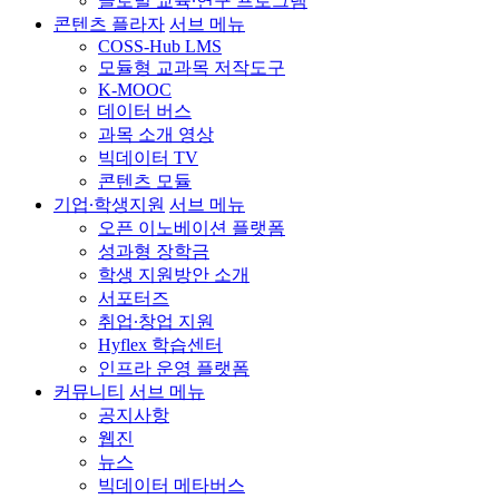
글로벌 교육∙연구 프로그램
콘텐츠 플라자
서브 메뉴
COSS-Hub LMS
모듈형 교과목 저작도구
K-MOOC
데이터 버스
과목 소개 영상
빅데이터 TV
콘텐츠 모듈
기업∙학생지원
서브 메뉴
오픈 이노베이션 플랫폼
성과형 장학금
학생 지원방안 소개
서포터즈
취업∙창업 지원
Hyflex 학습센터
인프라 운영 플랫폼
커뮤니티
서브 메뉴
공지사항
웹진
뉴스
빅데이터 메타버스