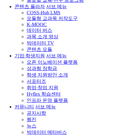
글로벌 교육∙연구 프로그램
콘텐츠 플라자
서브 메뉴
COSS-Hub LMS
모듈형 교과목 저작도구
K-MOOC
데이터 버스
과목 소개 영상
빅데이터 TV
콘텐츠 모듈
기업∙학생지원
서브 메뉴
오픈 이노베이션 플랫폼
성과형 장학금
학생 지원방안 소개
서포터즈
취업∙창업 지원
Hyflex 학습센터
인프라 운영 플랫폼
커뮤니티
서브 메뉴
공지사항
웹진
뉴스
빅데이터 메타버스