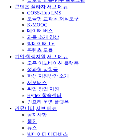
글로벌 교육∙연구 프로그램
콘텐츠 플라자
서브 메뉴
COSS-Hub LMS
모듈형 교과목 저작도구
K-MOOC
데이터 버스
과목 소개 영상
빅데이터 TV
콘텐츠 모듈
기업∙학생지원
서브 메뉴
오픈 이노베이션 플랫폼
성과형 장학금
학생 지원방안 소개
서포터즈
취업∙창업 지원
Hyflex 학습센터
인프라 운영 플랫폼
커뮤니티
서브 메뉴
공지사항
웹진
뉴스
빅데이터 메타버스