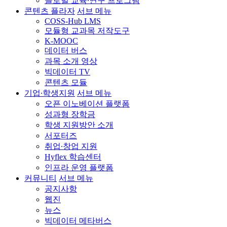
글로벌 교육∙연구 프로그램
콘텐츠 플라자
서브 메뉴
COSS-Hub LMS
모듈형 교과목 저작도구
K-MOOC
데이터 버스
과목 소개 영상
빅데이터 TV
콘텐츠 모듈
기업∙학생지원
서브 메뉴
오픈 이노베이션 플랫폼
성과형 장학금
학생 지원방안 소개
서포터즈
취업∙창업 지원
Hyflex 학습센터
인프라 운영 플랫폼
커뮤니티
서브 메뉴
공지사항
웹진
뉴스
빅데이터 메타버스