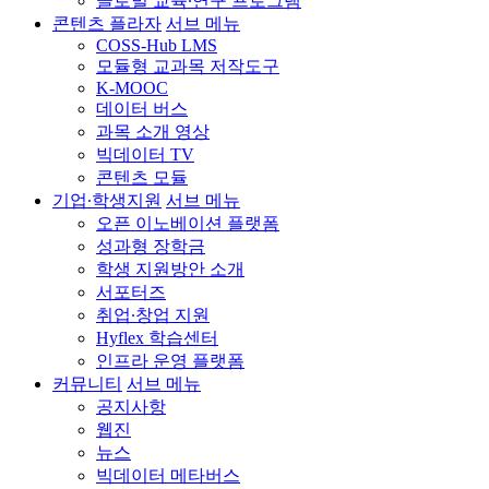
글로벌 교육∙연구 프로그램
콘텐츠 플라자
서브 메뉴
COSS-Hub LMS
모듈형 교과목 저작도구
K-MOOC
데이터 버스
과목 소개 영상
빅데이터 TV
콘텐츠 모듈
기업∙학생지원
서브 메뉴
오픈 이노베이션 플랫폼
성과형 장학금
학생 지원방안 소개
서포터즈
취업∙창업 지원
Hyflex 학습센터
인프라 운영 플랫폼
커뮤니티
서브 메뉴
공지사항
웹진
뉴스
빅데이터 메타버스