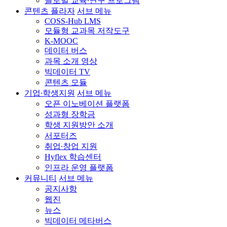
글로벌 교육∙연구 프로그램
콘텐츠 플라자
서브 메뉴
COSS-Hub LMS
모듈형 교과목 저작도구
K-MOOC
데이터 버스
과목 소개 영상
빅데이터 TV
콘텐츠 모듈
기업∙학생지원
서브 메뉴
오픈 이노베이션 플랫폼
성과형 장학금
학생 지원방안 소개
서포터즈
취업∙창업 지원
Hyflex 학습센터
인프라 운영 플랫폼
커뮤니티
서브 메뉴
공지사항
웹진
뉴스
빅데이터 메타버스