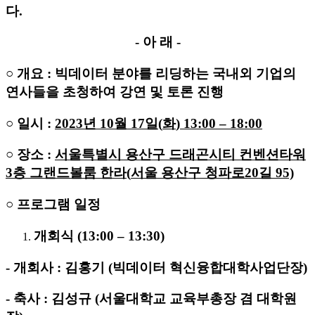
다.
- 아 래 -
○
개요
: 빅데이터 분야를 리딩하는 국내외 기업의
연사들을 초청하여 강연 및 토론 진행
○
일시
:
2023
년
10
월
17
일
(
화
) 13:00
–
18:00
○
장소
:
서울특별시 용산구 드래곤시티 컨벤션타워
3
층 그랜드볼룸 한라
(
서울 용산구 청파로
20
길
95)
○
프로그램 일정
개회식 (13:00 – 13:30)
- 개회사 : 김홍기 (빅데이터 혁신융합대학사업단장)
- 축사 : 김성규 (서울대학교 교육부총장 겸 대학원