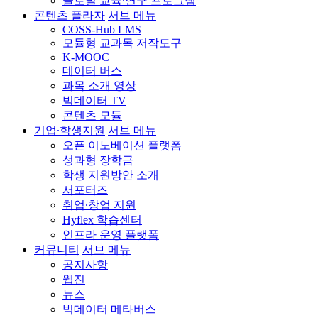
글로벌 교육∙연구 프로그램
콘텐츠 플라자
서브 메뉴
COSS-Hub LMS
모듈형 교과목 저작도구
K-MOOC
데이터 버스
과목 소개 영상
빅데이터 TV
콘텐츠 모듈
기업∙학생지원
서브 메뉴
오픈 이노베이션 플랫폼
성과형 장학금
학생 지원방안 소개
서포터즈
취업∙창업 지원
Hyflex 학습센터
인프라 운영 플랫폼
커뮤니티
서브 메뉴
공지사항
웹진
뉴스
빅데이터 메타버스