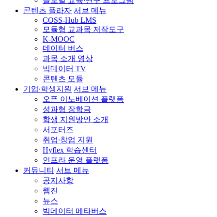
글로벌 교육∙연구 프로그램
콘텐츠 플라자
서브 메뉴
COSS-Hub LMS
모듈형 교과목 저작도구
K-MOOC
데이터 버스
과목 소개 영상
빅데이터 TV
콘텐츠 모듈
기업∙학생지원
서브 메뉴
오픈 이노베이션 플랫폼
성과형 장학금
학생 지원방안 소개
서포터즈
취업∙창업 지원
Hyflex 학습센터
인프라 운영 플랫폼
커뮤니티
서브 메뉴
공지사항
웹진
뉴스
빅데이터 메타버스