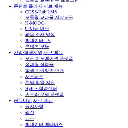
글로벌 교육∙연구 프로그램
콘텐츠 플라자
서브 메뉴
COSS-Hub LMS
모듈형 교과목 저작도구
K-MOOC
데이터 버스
과목 소개 영상
빅데이터 TV
콘텐츠 모듈
기업∙학생지원
서브 메뉴
오픈 이노베이션 플랫폼
성과형 장학금
학생 지원방안 소개
서포터즈
취업∙창업 지원
Hyflex 학습센터
인프라 운영 플랫폼
커뮤니티
서브 메뉴
공지사항
웹진
뉴스
빅데이터 메타버스