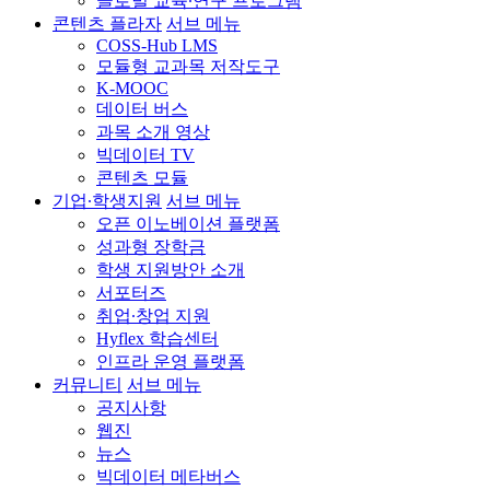
글로벌 교육∙연구 프로그램
콘텐츠 플라자
서브 메뉴
COSS-Hub LMS
모듈형 교과목 저작도구
K-MOOC
데이터 버스
과목 소개 영상
빅데이터 TV
콘텐츠 모듈
기업∙학생지원
서브 메뉴
오픈 이노베이션 플랫폼
성과형 장학금
학생 지원방안 소개
서포터즈
취업∙창업 지원
Hyflex 학습센터
인프라 운영 플랫폼
커뮤니티
서브 메뉴
공지사항
웹진
뉴스
빅데이터 메타버스