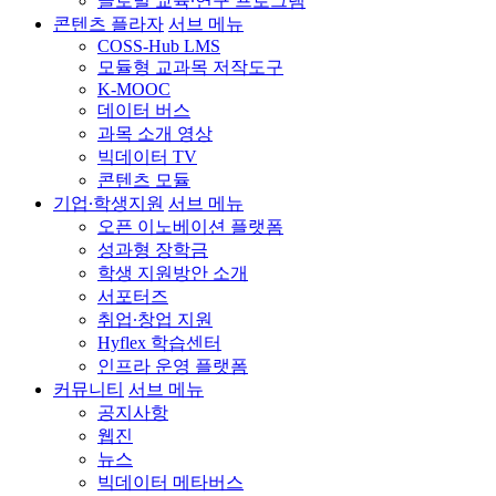
글로벌 교육∙연구 프로그램
콘텐츠 플라자
서브 메뉴
COSS-Hub LMS
모듈형 교과목 저작도구
K-MOOC
데이터 버스
과목 소개 영상
빅데이터 TV
콘텐츠 모듈
기업∙학생지원
서브 메뉴
오픈 이노베이션 플랫폼
성과형 장학금
학생 지원방안 소개
서포터즈
취업∙창업 지원
Hyflex 학습센터
인프라 운영 플랫폼
커뮤니티
서브 메뉴
공지사항
웹진
뉴스
빅데이터 메타버스