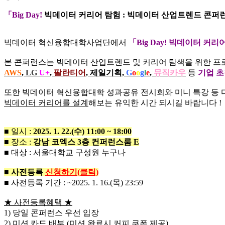
「
Big Day!
빅데이터 커리어 탐험 : 빅데이터 산업트렌드 콘퍼
빅데이터 혁신융합대학사업단에서
「Big Day! 빅데이터 커
본 콘퍼런스는 빅데이터 산업트렌드 및 커리어 탐색을 위한 프
AWS
,
LG
U+
,
팔란티어
, 제일기획,
G
o
o
g
l
e
,
뮤직카우
등
기업 초
또한 빅데이터 혁신융합대학 성과공유 전시회와 미니 특강 등 
빅데이터 커리어를 설계
해보는 유익한 시간 되시길 바랍니다 !
■ 일시 :
2025. 1. 22.(수) 11:00 ~ 18:00
■ 장소 :
강남 코엑스 3층 컨퍼런스룸 E
■ 대상 : 서울대학교 구성원 누구나
■ 사전등록
신청하기(클릭)
■ 사전등록 기간 : ~2025. 1. 16.(목) 23:59
★ 사전등록혜택 ★
1) 당일 콘퍼런스 우선 입장
2) 미션 카드 배부 (미션 완료시 커피 쿠폰 제공)