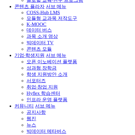
글로벌 교육∙연구 프로그램
콘텐츠 플라자
서브 메뉴
COSS-Hub LMS
모듈형 교과목 저작도구
K-MOOC
데이터 버스
과목 소개 영상
빅데이터 TV
콘텐츠 모듈
기업∙학생지원
서브 메뉴
오픈 이노베이션 플랫폼
성과형 장학금
학생 지원방안 소개
서포터즈
취업∙창업 지원
Hyflex 학습센터
인프라 운영 플랫폼
커뮤니티
서브 메뉴
공지사항
웹진
뉴스
빅데이터 메타버스