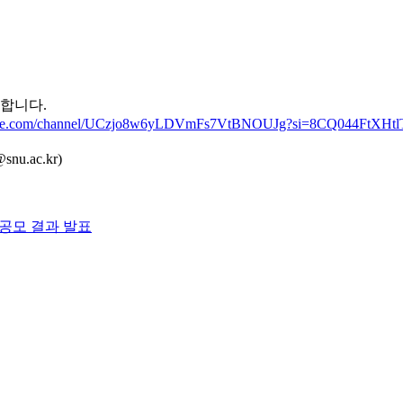
합니다.
tube.com/channel/UCzjo8w6yLDVmFs7VtBNOUJg?si=8CQ044FtXHt
u.ac.kr)
 공모 결과 발표