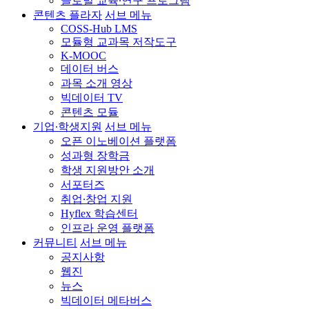
글로벌 교육∙연구 프로그램
콘텐츠 플라자
서브 메뉴
COSS-Hub LMS
모듈형 교과목 저작도구
K-MOOC
데이터 버스
과목 소개 영상
빅데이터 TV
콘텐츠 모듈
기업∙학생지원
서브 메뉴
오픈 이노베이션 플랫폼
성과형 장학금
학생 지원방안 소개
서포터즈
취업∙창업 지원
Hyflex 학습센터
인프라 운영 플랫폼
커뮤니티
서브 메뉴
공지사항
웹진
뉴스
빅데이터 메타버스