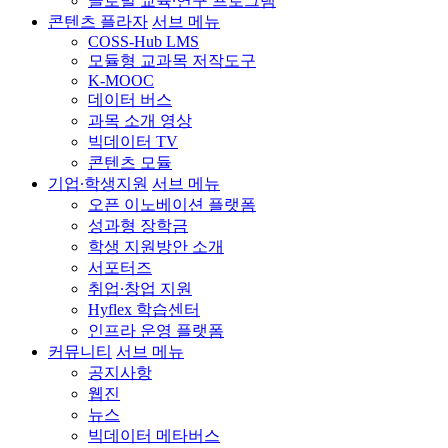
글로벌 교육∙연구 프로그램
콘텐츠 플라자
서브 메뉴
COSS-Hub LMS
모듈형 교과목 저작도구
K-MOOC
데이터 버스
과목 소개 영상
빅데이터 TV
콘텐츠 모듈
기업∙학생지원
서브 메뉴
오픈 이노베이션 플랫폼
성과형 장학금
학생 지원방안 소개
서포터즈
취업∙창업 지원
Hyflex 학습센터
인프라 운영 플랫폼
커뮤니티
서브 메뉴
공지사항
웹진
뉴스
빅데이터 메타버스