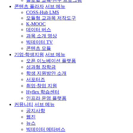
글로벌 교육∙연구 프로그램
콘텐츠 플라자
서브 메뉴
COSS-Hub LMS
모듈형 교과목 저작도구
K-MOOC
데이터 버스
과목 소개 영상
빅데이터 TV
콘텐츠 모듈
기업∙학생지원
서브 메뉴
오픈 이노베이션 플랫폼
성과형 장학금
학생 지원방안 소개
서포터즈
취업∙창업 지원
Hyflex 학습센터
인프라 운영 플랫폼
커뮤니티
서브 메뉴
공지사항
웹진
뉴스
빅데이터 메타버스