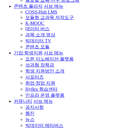
글로벌 교육∙연구 프로그램
콘텐츠 플라자
서브 메뉴
COSS-Hub LMS
모듈형 교과목 저작도구
K-MOOC
데이터 버스
과목 소개 영상
빅데이터 TV
콘텐츠 모듈
기업∙학생지원
서브 메뉴
오픈 이노베이션 플랫폼
성과형 장학금
학생 지원방안 소개
서포터즈
취업∙창업 지원
Hyflex 학습센터
인프라 운영 플랫폼
커뮤니티
서브 메뉴
공지사항
웹진
뉴스
빅데이터 메타버스