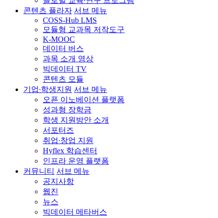
글로벌 교육∙연구 프로그램
콘텐츠 플라자
서브 메뉴
COSS-Hub LMS
모듈형 교과목 저작도구
K-MOOC
데이터 버스
과목 소개 영상
빅데이터 TV
콘텐츠 모듈
기업∙학생지원
서브 메뉴
오픈 이노베이션 플랫폼
성과형 장학금
학생 지원방안 소개
서포터즈
취업∙창업 지원
Hyflex 학습센터
인프라 운영 플랫폼
커뮤니티
서브 메뉴
공지사항
웹진
뉴스
빅데이터 메타버스